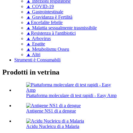
▲ Infezioni respiratorie
▲ COVID-19
▲ Gastrointestinale
▲ Gravidanza è Fertilità
▲Encefalite febrile
▲ Malattia sessualmente trasmissibile
▲Resistenza à l'antibiotici
▲ Arbovirus
▲ Epatite
▲ Metabolismu Osseu
▲ Altri
Strumenti è Consumabili
Prodotti in vetrina
Piattaforma moleculare di test rapidi - Easy Amp
Antigene NS1 di a dengue
Acidu Nucleicu di a Malaria