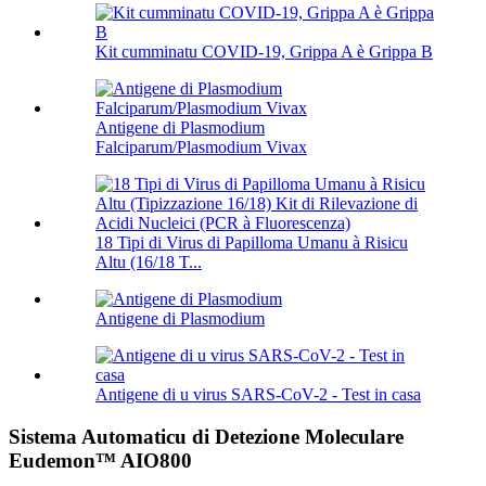
Kit cumminatu COVID-19, Grippa A è Grippa B
Antigene di Plasmodium
Falciparum/Plasmodium Vivax
18 Tipi di Virus di Papilloma Umanu à Risicu
Altu (16/18 T...
Antigene di Plasmodium
Antigene di u virus SARS-CoV-2 - Test in casa
Sistema Automaticu di Detezione Moleculare
Eudemon™ AIO800