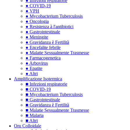
● Infezioni respiratorie
● COVID-19
● VPH
● Mycobacterium Tuberculosis
● Oncologia
● Resistenza à l'antibiotici
● Gastrointestinale
● Meningite
● Gravidanza è Fertilità
● Encefalite febrile
● Malatie Sessualmente Trasmesse
● Farmacogenetica
● Arbovirus
● Epatite
● Altri
Amplificazione Isotermica
■ Infezioni respiratorie
■ COVID-19
■ Mycobacterium Tuberculosis
■ Gastrointestinale
■ Gravidanza è Fertilità
■ Malatie Sessualmente Trasmesse
■ Malaria
■ Altri
Oru Colloidale