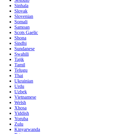
Sesotho
Sinhala
Slovak
Slovenian
Somali
Samoan
Scots Gaelic
Shona
Sindhi
Sundanese
Swahili
Tajik
Tamil
Telugu
Thai
Ukrainian
Urdu
Uzbek
Vietnamese
Welsh
Xhosa
Yiddish
Yoruba
Zulu
Kinyarwanda