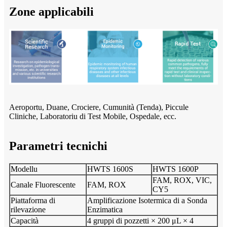
Zone applicabili
Aeroportu, Duane, Crociere, Cumunità (Tenda), Piccule
Cliniche, Laboratoriu di Test Mobile, Ospedale, ecc.
Parametri tecnichi
Modellu
HWTS 1600S
HWTS 1600P
FAM, ROX, VIC,
Canale Fluorescente
FAM, ROX
CY5
Piattaforma di
Amplificazione Isotermica di a Sonda
rilevazione
Enzimatica
Capacità
4 gruppi di pozzetti × 200 μL × 4