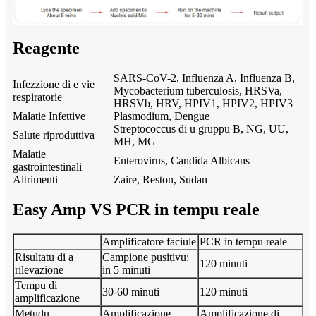
Reagente
SARS-CoV-2, Influenza A, Influenza B,
Infezzione di e vie
Mycobacterium tuberculosis, HRSVa,
respiratorie
HRSVb, HRV, HPIV1, HPIV2, HPIV3
Malatie Infettive
Plasmodium, Dengue
Streptococcus di u gruppu B, NG, UU,
Salute riproduttiva
MH, MG
Malatie
Enterovirus, Candida Albicans
gastrointestinali
Altrimenti
Zaire, Reston, Sudan
Easy Amp VS PCR in tempu reale
Amplificatore faciule
PCR in tempu reale
Risultatu di a
Campione pusitivu:
120 minuti
rilevazione
in 5 minuti
Tempu di
30-60 minuti
120 minuti
amplificazione
Metudu
Amplificazione
Amplificazione di