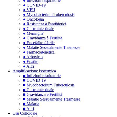
● Infezioni respiratorie
● COVID-19
● VPH
● Mycobacterium Tuberculosis
● Oncologia
● Resistenza à l'antibiotici
● Gastrointestinale
● Meningite
● Gravidanza è Fertilità
● Encefalite febrile
● Malatie Sessualmente Trasmesse
● Farmacogenetica
● Arbovirus
● Epatite
● Altri
Amplificazione Isotermica
■ Infezioni respiratorie
■ COVID-19
■ Mycobacterium Tuberculosis
■ Gastrointestinale
■ Gravidanza è Fertilità
■ Malatie Sessualmente Trasmesse
■ Malaria
■ Altri
Oru Colloidale