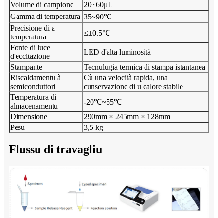
Volume di campione
20~60μL
Gamma di temperatura
35~90℃
Precisione di a
≤±0.5℃
temperatura
Fonte di luce
LED d'alta luminosità
d'eccitazione
Stampante
Tecnulugia termica di stampa istantanea
Riscaldamentu à
Cù una velocità rapida, una
semiconduttori
cunservazione di u calore stabile
Temperatura di
-20℃~55℃
almacenamentu
Dimensione
290mm × 245mm × 128mm
Pesu
3,5 kg
Flussu di travagliu