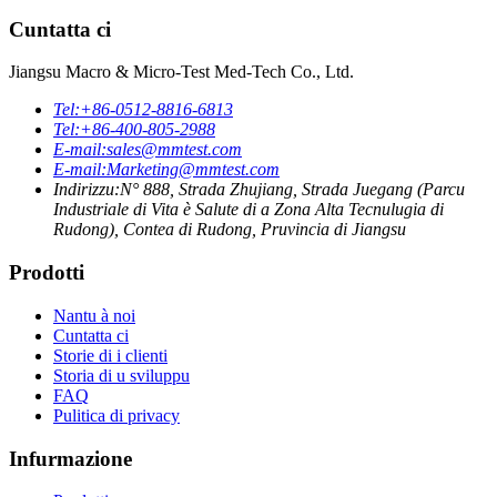
Cuntatta ci
Jiangsu Macro & Micro-Test Med-Tech Co., Ltd.
Tel:
+86-0512-8816-6813
Tel:
+86-400-805-2988
E-mail:
sales@mmtest.com
E-mail:
Marketing@mmtest.com
Indirizzu:
N° 888, Strada Zhujiang, Strada Juegang (Parcu
Industriale di Vita è Salute di a Zona Alta Tecnulugia di
Rudong), Contea di Rudong, Pruvincia di Jiangsu
Prodotti
Nantu à noi
Cuntatta ci
Storie di i clienti
Storia di u sviluppu
FAQ
Pulitica di privacy
Infurmazione