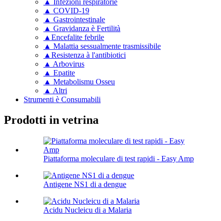
▲ Infezioni respiratorie
▲ COVID-19
▲ Gastrointestinale
▲ Gravidanza è Fertilità
▲Encefalite febrile
▲ Malattia sessualmente trasmissibile
▲Resistenza à l'antibiotici
▲ Arbovirus
▲ Epatite
▲ Metabolismu Osseu
▲ Altri
Strumenti è Consumabili
Prodotti in vetrina
Piattaforma moleculare di test rapidi - Easy Amp
Antigene NS1 di a dengue
Acidu Nucleicu di a Malaria